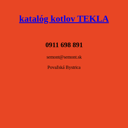
katalóg kotlov TEKLA
0911 698 891
semont@semont.sk
Považská Bystrica