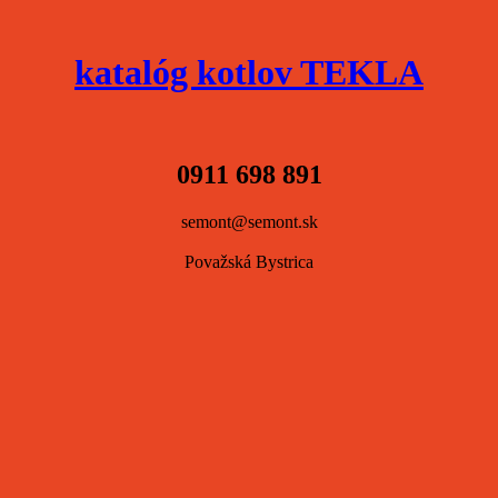
katalóg kotlov TEKLA
0911 698 891
semont@semont.sk
Považská Bystrica