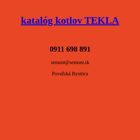
katalóg kotlov TEKLA
0911 698 891
semont@semont.sk
Považská Bystrica