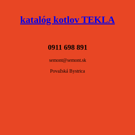
katalóg kotlov TEKLA
0911 698 891
semont@semont.sk
Považská Bystrica