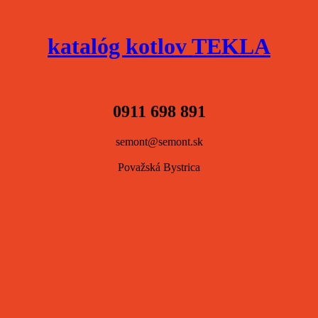
katalóg kotlov TEKLA
0911 698 891
semont@semont.sk
Považská Bystrica