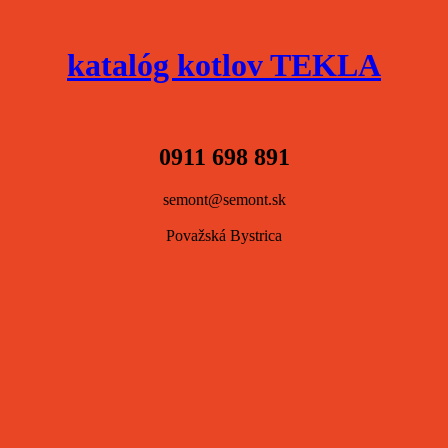
katalóg kotlov TEKLA
0911 698 891
semont@semont.sk
Považská Bystrica