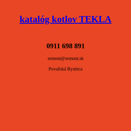
katalóg kotlov TEKLA
0911 698 891
semont@semont.sk
Považská Bystrica