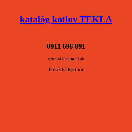
katalóg kotlov TEKLA
0911 698 891
semont@semont.sk
Považská Bystrica