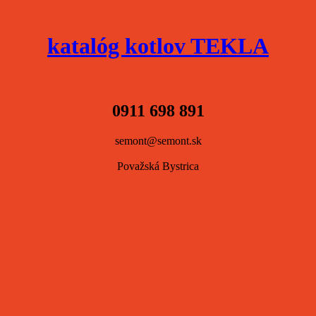
katalóg kotlov TEKLA
0911 698 891
semont@semont.sk
Považská Bystrica